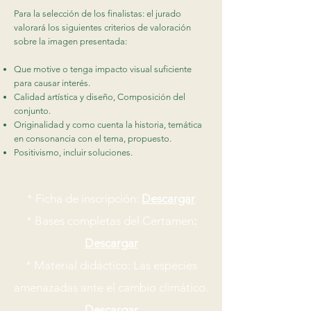
Para la selección de los finalistas: el jurado
valorará los siguientes criterios de valoración
sobre la imagen presentada:
Que motive o tenga impacto visual suficiente
para causar interés.
Calidad artística y diseño, Composición del
conjunto.
Originalidad y como cuenta la historia, temática
en consonancia con el tema, propuesto.
Positivismo, incluir soluciones.
* Ficha de inscripción:
Descargar
*
Bases completas del Certamen
:
Descargar
* Material didáctico: Las especies
amenazadas ante el cambio climático.
Descargar