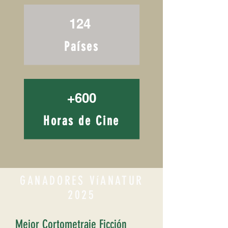
124
Países
+600
Horas de Cine
GANADORES VíANATUR
2025
Mejor Cortometraje Ficción